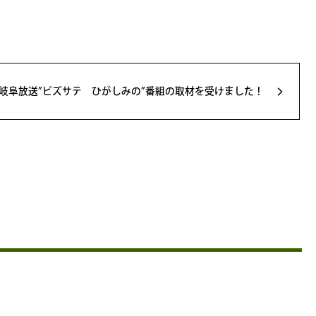
岐阜放送”ビズサテ ひがしみの”番組の取材を受けました！
arrow_forward_ios