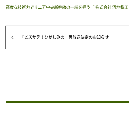
高度な技術力でリニア中央新幹線の一端を担う「 株式会社 河地鉄工
「ビズサテ！ひがしみの」再放送決定のお知らせ
arrow_back_ios